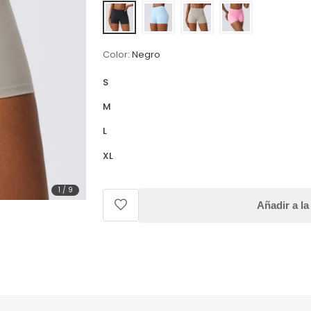
Color:
Negro
S
M
L
XL
1
/
9
Añadir a la