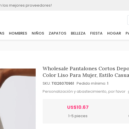
n los mejores proveedores!
AS
HOMBRES
NIÑOS
ZAPATOS
BELLEZA
FIESTA
HOGAR
P
Wholesale Pantalones Cortos Depo
Color Liso Para Mujer, Estilo Casua
SKU:
T1026070961
Pedido mínimo:
1
Personalización y abastecimiento, por favor
US$10.67
1-5 pieces