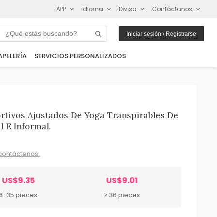
APP
Idioma
Divisa
Contáctanos
Iniciar sesión / Registrarse
APELERÍA
SERVICIOS PERSONALIZADOS
rtivos Ajustados De Yoga Transpirables De
l E Informal.
contáctenos.
US$9.35
US$9.01
6-35 pieces
≥ 36 pieces