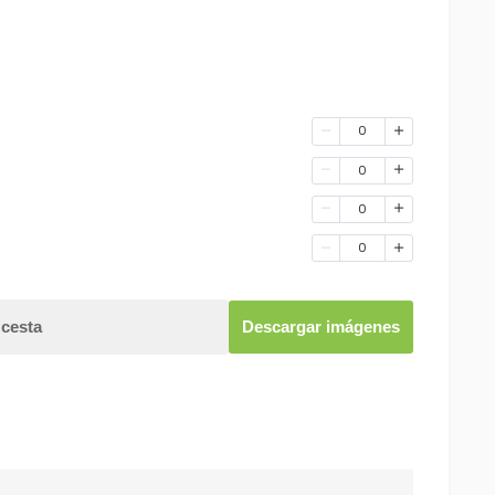
0
0
0
0
 cesta
Descargar imágenes