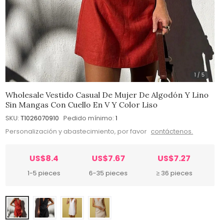
1
/
5
Wholesale Vestido Casual De Mujer De Algodón Y Lino
Sin Mangas Con Cuello En V Y Color Liso
SKU:
T1026070910
Pedido mínimo:
1
Personalización y abastecimiento, por favor
contáctenos.
US$8.4
US$7.67
US$7.27
1-5 pieces
6-35 pieces
≥ 36 pieces