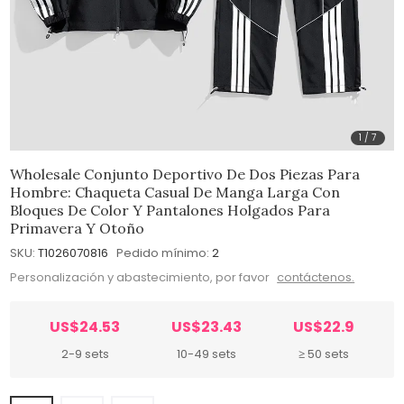
1
/
7
Wholesale Conjunto Deportivo De Dos Piezas Para
Hombre: Chaqueta Casual De Manga Larga Con
Bloques De Color Y Pantalones Holgados Para
Primavera Y Otoño
SKU:
T1026070816
Pedido mínimo:
2
Personalización y abastecimiento, por favor
contáctenos.
US$24.53
US$23.43
US$22.9
2-9 sets
10-49 sets
≥ 50 sets