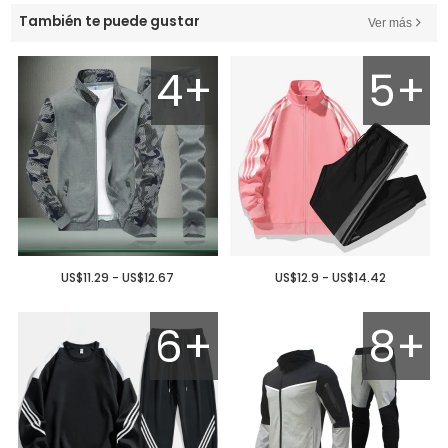
También te puede gustar
Ver más
4+
5+
US$11.29 - US$12.67
US$12.9 - US$14.42
6+
8+