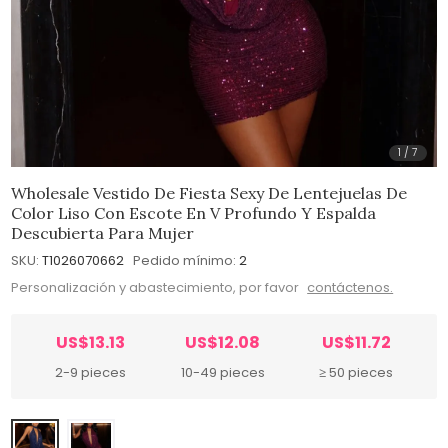
1
/
7
Wholesale Vestido De Fiesta Sexy De Lentejuelas De
Color Liso Con Escote En V Profundo Y Espalda
Descubierta Para Mujer
SKU:
T1026070662
Pedido mínimo:
2
Personalización y abastecimiento, por favor
contáctenos.
US$13.13
US$12.08
US$11.72
2-9 pieces
10-49 pieces
≥ 50 pieces