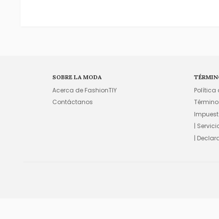
SOBRE LA MODA
TÉRMIN
Acerca de FashionTIY
Política
Contáctanos
Término
Impuest
| Servic
| Declar