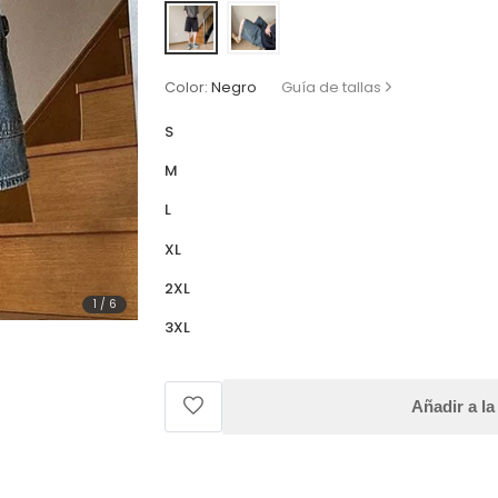
Color:
Negro
Guía de tallas
S
M
L
XL
2XL
1
/
6
3XL
Añadir a la