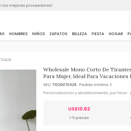
n los mejores proveedores!
AS
HOMBRES
NIÑOS
ZAPATOS
BELLEZA
FIESTA
HOGAR
P
070426
Wholesale Mono Corto De Tirantes 
Para Mujer, Ideal Para Vacaciones
SKU:
T1026070426
Pedido mínimo:
1
Personalización y abastecimiento, por favor
US$10.82
1-5 pieces