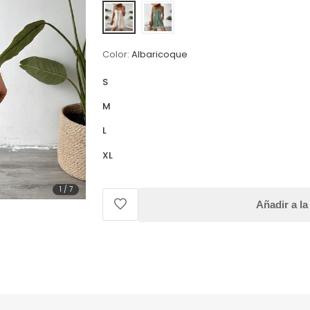
Color:
Albaricoque
S
M
L
XL
1
/
7
Añadir a la