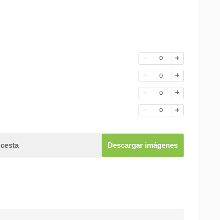
0
0
0
0
 cesta
Descargar imágenes