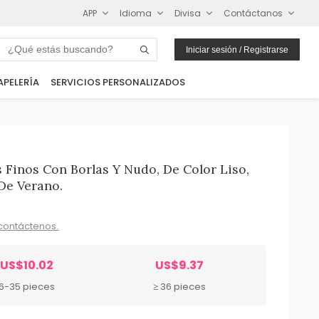
APP
Idioma
Divisa
Contáctanos
Iniciar sesión / Registrarse
APELERÍA
SERVICIOS PERSONALIZADOS
Finos Con Borlas Y Nudo, De Color Liso,
 De Verano.
contáctenos.
US$10.02
US$9.37
6-35 pieces
≥ 36 pieces