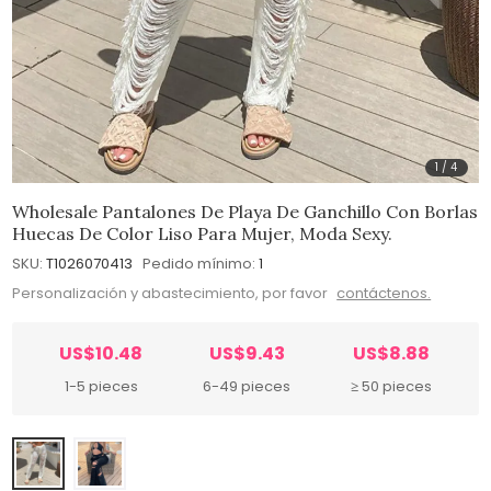
1
/
4
Wholesale Pantalones De Playa De Ganchillo Con Borlas
Huecas De Color Liso Para Mujer, Moda Sexy.
SKU:
T1026070413
Pedido mínimo:
1
Personalización y abastecimiento, por favor
contáctenos.
US$10.48
US$9.43
US$8.88
1-5 pieces
6-49 pieces
≥ 50 pieces