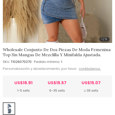
1
/
5
Wholesale Conjunto De Dos Piezas De Moda Femenina:
Top Sin Mangas De Mezclilla Y Minifalda Ajustada.
SKU:
T1026070370
Pedido mínimo:
1
Personalización y abastecimiento, por favor
contáctenos.
US$16.91
US$15.57
US$15.07
1-5 sets
6-35 sets
≥ 36 sets