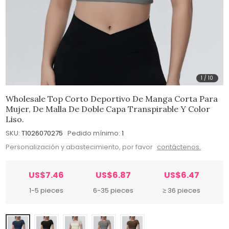
1
/
10
Wholesale Top Corto Deportivo De Manga Corta Para
Mujer, De Malla De Doble Capa Transpirable Y Color
Liso.
SKU:
T1026070275
Pedido mínimo:
1
Personalización y abastecimiento, por favor
contáctenos.
US$7.46
US$6.87
US$6.47
1-5 pieces
6-35 pieces
≥ 36 pieces