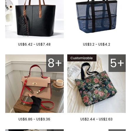
US$6.42 - US$7.48
US$3.2 - US$4.2
8+
5+
US$6.86 - US$9.36
US$2.44 - US$2.63