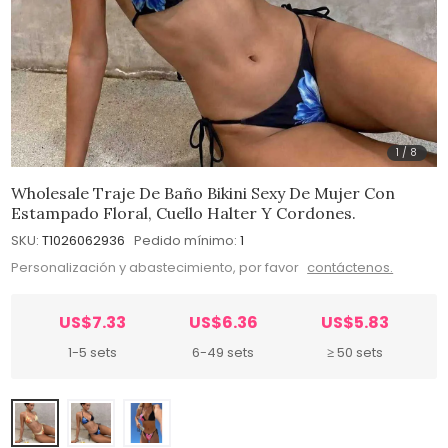
1
/
8
Wholesale Traje De Baño Bikini Sexy De Mujer Con
Estampado Floral, Cuello Halter Y Cordones.
SKU:
T1026062936
Pedido mínimo:
1
Personalización y abastecimiento, por favor
contáctenos.
US$7.33
US$6.36
US$5.83
1-5 sets
6-49 sets
≥ 50 sets