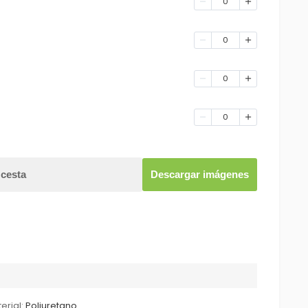
0
0
0
0
 cesta
Descargar imágenes
erial:
Poliuretano