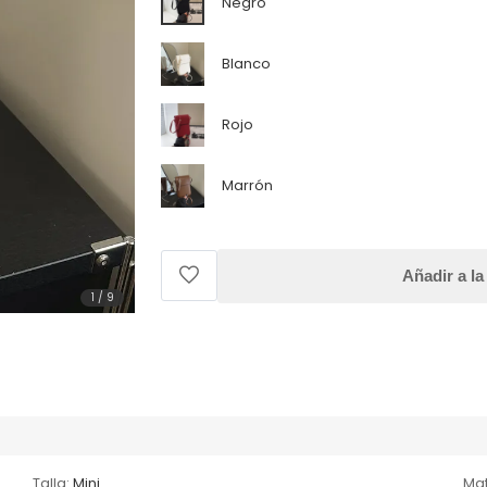
Negro
Blanco
Rojo
Marrón
Añadir a la
1
/
9
Talla:
Mini
Mat