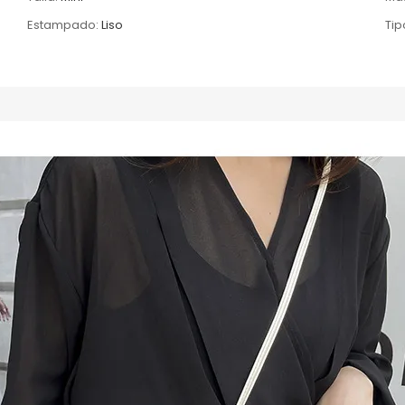
Estampado:
Liso
Tip