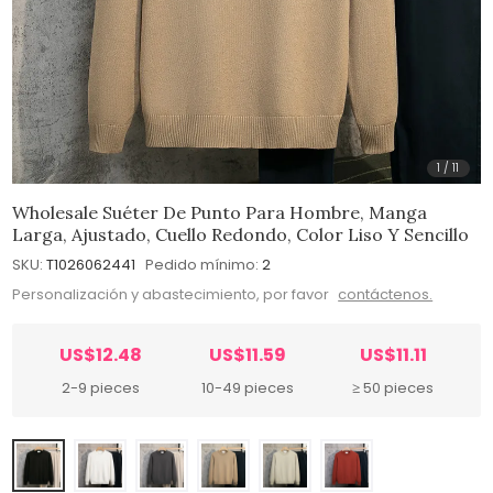
1
/
11
Wholesale Suéter De Punto Para Hombre, Manga
Larga, Ajustado, Cuello Redondo, Color Liso Y Sencillo
SKU:
T1026062441
Pedido mínimo:
2
Personalización y abastecimiento, por favor
contáctenos.
US$12.48
US$11.59
US$11.11
2-9 pieces
10-49 pieces
≥ 50 pieces