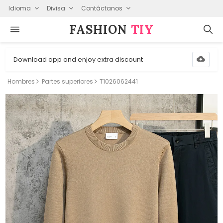
Idioma
Divisa
Contáctanos
FASHION⁠
TIY
Download app and enjoy extra discount
Hombres
Partes superiores
T1026062441