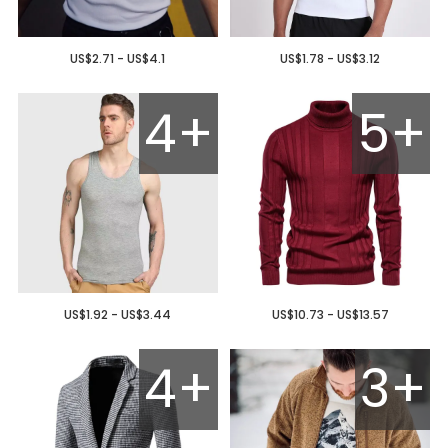
US$2.71 - US$4.1
US$1.78 - US$3.12
4+
5+
US$1.92 - US$3.44
US$10.73 - US$13.57
4+
3+