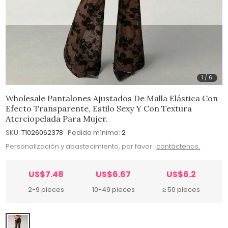
1
/
6
Wholesale Pantalones Ajustados De Malla Elástica Con
Efecto Transparente, Estilo Sexy Y Con Textura
Aterciopelada Para Mujer.
SKU:
T1026062378
Pedido mínimo:
2
Personalización y abastecimiento, por favor
contáctenos.
US$7.48
US$6.67
US$6.2
2-9 pieces
10-49 pieces
≥ 50 pieces