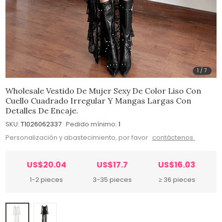
1
/
7
Wholesale Vestido De Mujer Sexy De Color Liso Con
Cuello Cuadrado Irregular Y Mangas Largas Con
Detalles De Encaje.
SKU:
T1026062337
Pedido mínimo:
1
Personalización y abastecimiento, por favor
contáctenos.
US$20.04
US$17.7
US$16.03
1-2 pieces
3-35 pieces
≥ 36 pieces