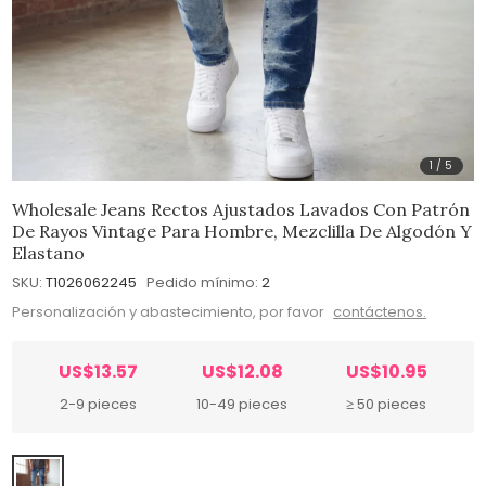
1
/
5
Wholesale Jeans Rectos Ajustados Lavados Con Patrón
De Rayos Vintage Para Hombre, Mezclilla De Algodón Y
Elastano
SKU:
T1026062245
Pedido mínimo:
2
Personalización y abastecimiento, por favor
contáctenos.
US$13.57
US$12.08
US$10.95
2-9 pieces
10-49 pieces
≥ 50 pieces