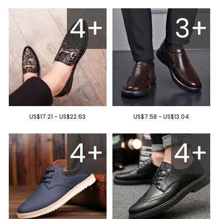
4+
3+
US$17.21 - US$22.63
US$7.58 - US$13.04
4+
4+