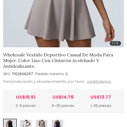
1
/
9
Wholesale Vestido Deportivo Casual De Moda Para
Mujer, Color Liso Con Cinturón Acolchado Y
Antideslizante.
SKU:
T1026062117
Pedido mínimo:
2
Personalización y abastecimiento, por favor
contáctenos.
US$15.51
US$14.78
US$13.77
2-5 pieces
6-35 pieces
≥ 36 pieces