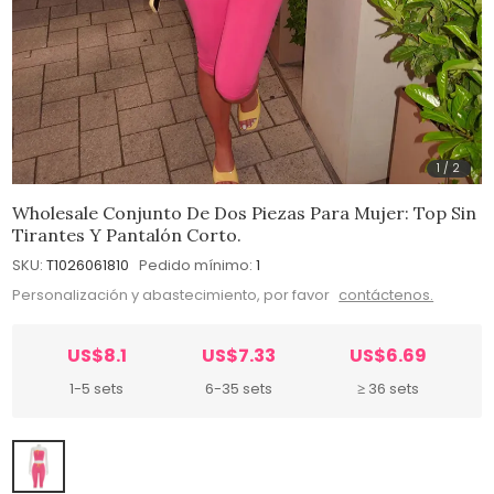
1
/
2
Wholesale Conjunto De Dos Piezas Para Mujer: Top Sin
Tirantes Y Pantalón Corto.
SKU:
T1026061810
Pedido mínimo:
1
Personalización y abastecimiento, por favor
contáctenos.
US$8.1
US$7.33
US$6.69
1-5 sets
6-35 sets
≥ 36 sets