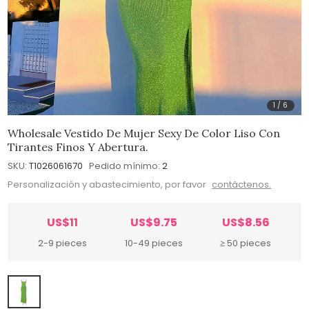
1
/
6
Wholesale Vestido De Mujer Sexy De Color Liso Con
Tirantes Finos Y Abertura.
SKU:
T1026061670
Pedido mínimo:
2
Personalización y abastecimiento, por favor
contáctenos.
US$11
US$9.75
US$8.56
2-9 pieces
10-49 pieces
≥ 50 pieces