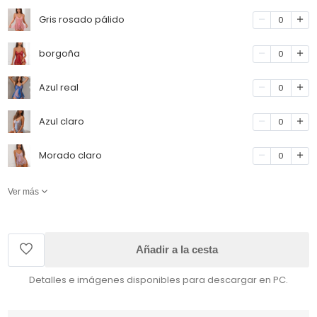
Gris rosado pálido
0
borgoña
0
Azul real
0
Azul claro
0
Morado claro
0
Ver más
Añadir a la cesta
Detalles e imágenes disponibles para descargar en PC.