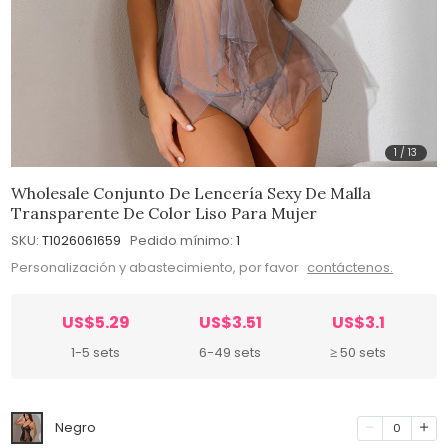
1
/
13
Wholesale Conjunto De Lencería Sexy De Malla
Transparente De Color Liso Para Mujer
SKU:
T1026061659
Pedido mínimo:
1
Personalización y abastecimiento, por favor
contáctenos.
US$5.29
US$3.51
US$3.1
1-5 sets
6-49 sets
≥ 50 sets
Negro
0