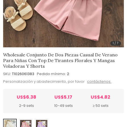
1
/
7
Wholesale Conjunto De Dos Piezas Casual De Verano
Para Niñas Con Top De Tirantes Florales Y Mangas
Voladoras Y Shorts
SKU:
T1026061383
Pedido mínimo:
2
Personalización y abastecimiento, por favor
contáctenos.
US$6.38
US$5.17
US$4.82
2-9 sets
10-49 sets
≥ 50 sets