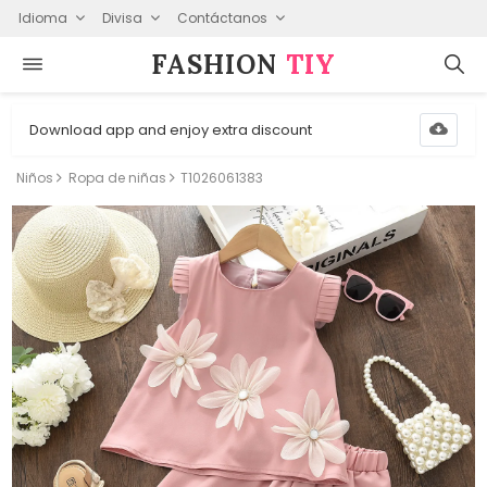
Idioma
Divisa
Contáctanos
FASHION⁠
TIY
Download app and enjoy extra discount
Niños
Ropa de niñas
T1026061383