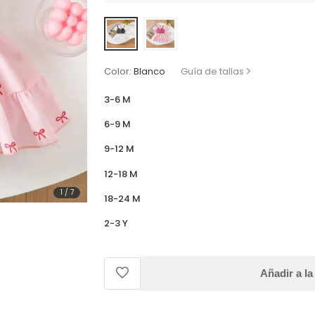
Color:
Blanco
Guía de tallas
3-6 M
6-9 M
9-12 M
12-18 M
1
/
7
18-24 M
2-3 Y
Añadir a la