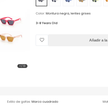
Color:
Montura negra, lentes grises
3-8 Years Old
Añadir a la
1
/
13
Estilo de gafas:
Marco cuadrado
Mat