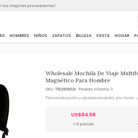
n los mejores proveedores!
AS
HOMBRES
NIÑOS
ZAPATOS
BELLEZA
FIESTA
HOGAR
P
Wholesale Mochila De Viaje Multi
Magnético Para Hombre
SKU:
T102606131
Pedido mínimo:
1
Personalización y abastecimiento, por favor
US$64.56
1-5 pieces