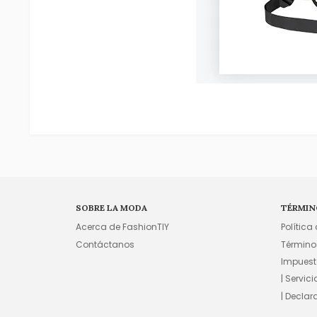
SOBRE LA MODA
TÉRMIN
Acerca de FashionTIY
Política
Contáctanos
Término
Impuest
| Servic
| Declar