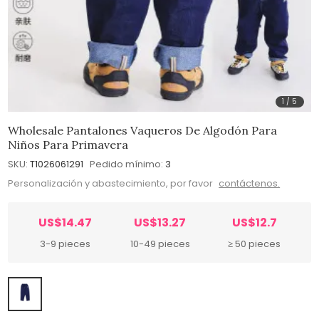
1
/
5
Wholesale Pantalones Vaqueros De Algodón Para
Niños Para Primavera
SKU:
T1026061291
Pedido mínimo:
3
Personalización y abastecimiento, por favor
contáctenos.
US$14.47
US$13.27
US$12.7
3-9 pieces
10-49 pieces
≥ 50 pieces