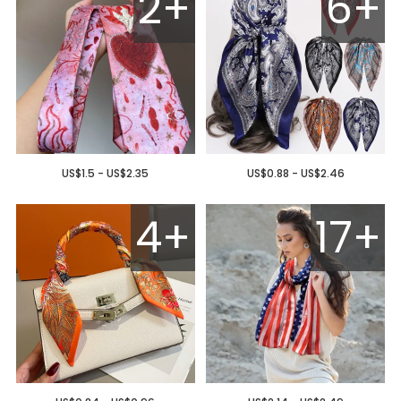
2+
6+
US$1.5 - US$2.35
US$0.88 - US$2.46
4+
17+