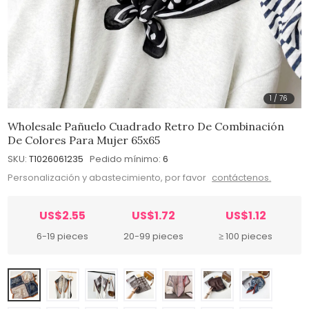
1
/
76
Wholesale Pañuelo Cuadrado Retro De Combinación
De Colores Para Mujer 65x65
SKU:
T1026061235
Pedido mínimo:
6
Personalización y abastecimiento, por favor
contáctenos.
US$2.55
US$1.72
US$1.12
6-19 pieces
20-99 pieces
≥ 100 pieces