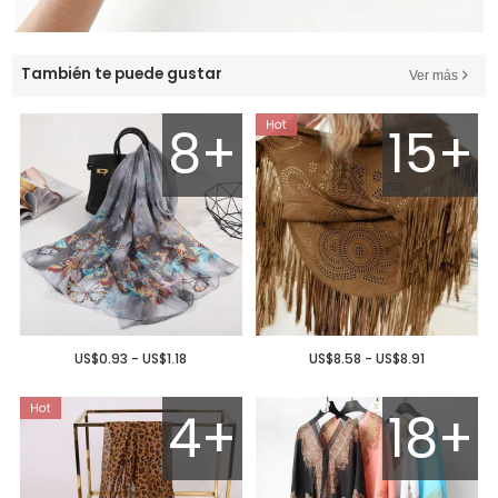
También te puede gustar
Ver más
8+
15+
US$0.93 - US$1.18
US$8.58 - US$8.91
4+
18+