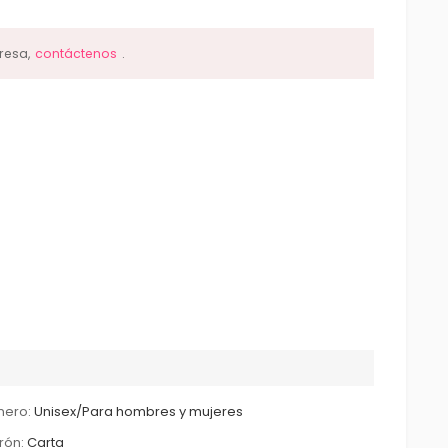
resa,
contáctenos
.
nero:
Unisex/Para hombres y mujeres
rón:
Carta