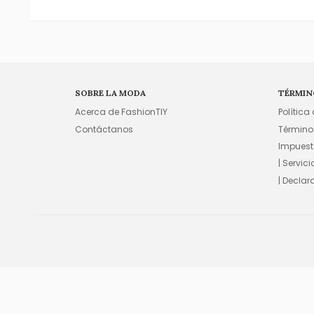
SOBRE LA MODA
TÉRMIN
Acerca de FashionTIY
Política
Contáctanos
Término
Impuest
| Servic
| Declar