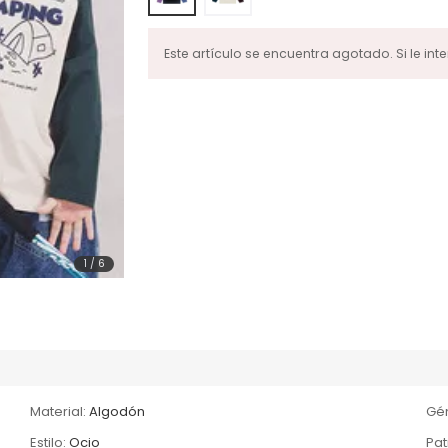
Este artículo se encuentra agotado. Si le inte
1
/
6
Material:
Algodón
Gé
Estilo:
Ocio
Pat