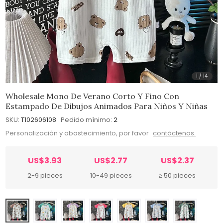
1
/
14
Wholesale Mono De Verano Corto Y Fino Con
Estampado De Dibujos Animados Para Niños Y Niñas
SKU:
T102606108
Pedido mínimo:
2
Personalización y abastecimiento, por favor
contáctenos.
US$3.93
US$2.77
US$2.37
2-9 pieces
10-49 pieces
≥ 50 pieces