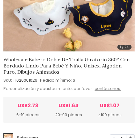
1
/
24
Wholesale Babero Doble De Toalla Giratorio 360° Con
Bordado Lindo Para Bebé Y Niño, Unisex, Algodón
Puro, Dibujos Animados
SKU:
T1026061026
Pedido mínimo:
6
Personalización y abastecimiento, por favor
contáctenos.
US$2.73
US$1.64
US$1.07
6-19 pieces
20-99 pieces
≥ 100 pieces
Beba rosa
0