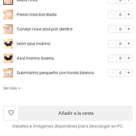
Fresa rosa bordada
0
Conejo rosa azul por dentro
0
León azul marino
0
Azul marino bueno.
0
Submarino pequeño con fondo blanco
0
Ver más
Añadir a la cesta
Detalles e imágenes disponibles para descargar en PC.