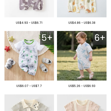
US$4.93 - US$6.71
US$4.86 - US$6.38
5+
6+
US$6.07 - US$7.7
US$5.26 - US$6.93