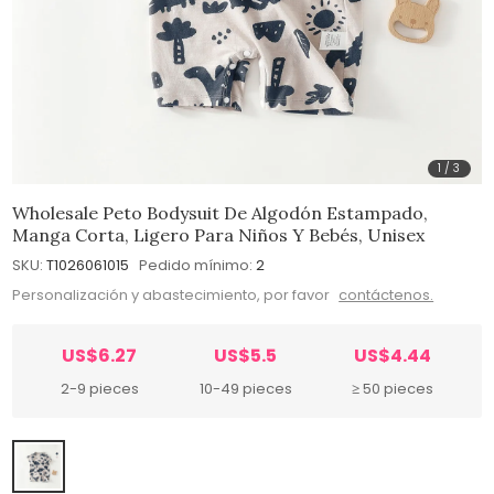
1
/
3
Wholesale Peto Bodysuit De Algodón Estampado,
Manga Corta, Ligero Para Niños Y Bebés, Unisex
SKU:
T1026061015
Pedido mínimo:
2
Personalización y abastecimiento, por favor
contáctenos.
US$6.27
US$5.5
US$4.44
2-9 pieces
10-49 pieces
≥ 50 pieces