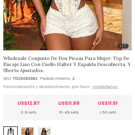
1
/
7
Wholesale Conjunto De Dos Piezas Para Mujer: Top De
Encaje Liso Con Cuello Halter Y Espalda Descubierta, Y
Shorts Ajustados.
SKU:
T1026060982
Pedido mínimo:
2
Personalización y abastecimiento, por favor
contáctenos.
US$12.87
US$11.99
US$11.51
2-9 sets
10-49 sets
≥ 50 sets