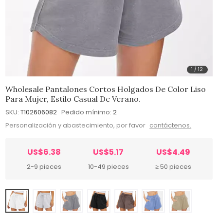
1
/
12
Wholesale Pantalones Cortos Holgados De Color Liso
Para Mujer, Estilo Casual De Verano.
SKU:
T102606082
Pedido mínimo:
2
Personalización y abastecimiento, por favor
contáctenos.
US$6.38
US$5.17
US$4.49
2-9 pieces
10-49 pieces
≥ 50 pieces