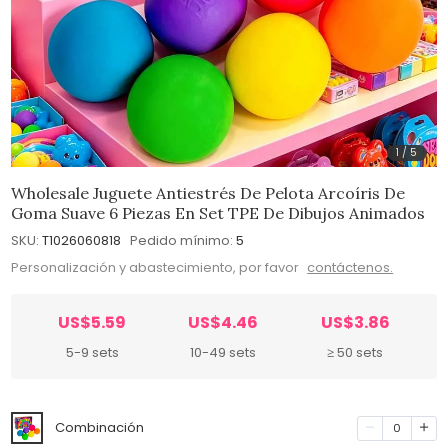
1
/
5
Wholesale Juguete Antiestrés De Pelota Arcoíris De
Goma Suave 6 Piezas En Set TPE De Dibujos Animados
SKU:
T1026060818
Pedido mínimo:
5
Personalización y abastecimiento, por favor
contáctenos.
US$5.59
US$4.46
US$3.86
5-9 sets
10-49 sets
≥ 50 sets
Combinación
0