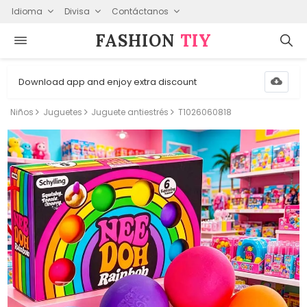
Idioma
Divisa
Contáctanos
FASHION⁠
TIY
Download app and enjoy extra discount
Niños
Juguetes
Juguete antiestrés
T1026060818