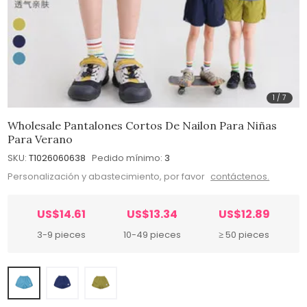
1
/
7
Wholesale Pantalones Cortos De Nailon Para Niñas
Para Verano
SKU:
T1026060638
Pedido mínimo:
3
Personalización y abastecimiento, por favor
contáctenos.
US$14.61
US$13.34
US$12.89
3-9 pieces
10-49 pieces
≥ 50 pieces