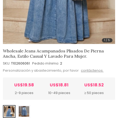
1
/
5
Wholesale Jeans Acampanados Plisados De Pierna
Ancha, Estilo Casual Y Lavado Para Mujer.
SKU:
T102606061
Pedido mínimo:
2
Personalización y abastecimiento, por favor
contáctenos.
US$19.58
US$18.81
US$18.52
2-9 pieces
10-49 pieces
≥ 50 pieces