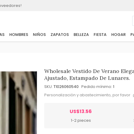
roveedores!
AS
HOMBRES
NIÑOS
ZAPATOS
BELLEZA
FIESTA
HOGAR
P
Wholesale Vestido De Verano Eleg
Ajustado, Estampado De Lunares.
SKU:
T1026060540
Pedido mínimo:
1
Personalización y abastecimiento, por favor
US$13.56
1-2 pieces