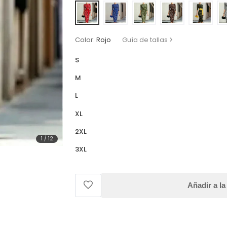
Color:
Rojo
Guía de tallas
S
M
L
XL
2XL
1
/
12
3XL
Añadir a la