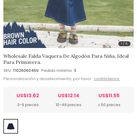
1
/
6
Wholesale Falda Vaquera De Algodón Para Niña, Ideal
Para Primavera.
SKU:
T1026060469
Pedido mínimo:
3
Personalización y abastecimiento, por favor
contáctenos.
US$13.62
US$12.14
US$11.55
3-9 pieces
10-49 pieces
≥ 50 pieces