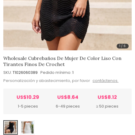
1
/
6
Wholesale Cubrebaños De Mujer De Color Liso Con
Tirantes Finos De Crochet
SKU:
T1026060389
Pedido mínimo:
1
Personalización y abastecimiento, por favor
contáctenos.
US$10.29
US$8.64
US$8.12
1-5 pieces
6-49 pieces
≥ 50 pieces