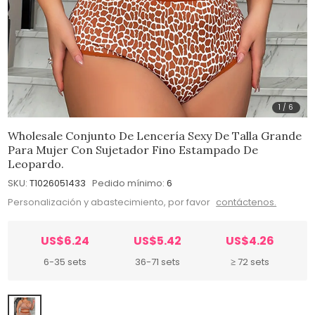
1
/
6
Wholesale Conjunto De Lencería Sexy De Talla Grande
Para Mujer Con Sujetador Fino Estampado De
Leopardo.
SKU:
T1026051433
Pedido mínimo:
6
Personalización y abastecimiento, por favor
contáctenos.
US$6.24
US$5.42
US$4.26
6-35 sets
36-71 sets
≥ 72 sets