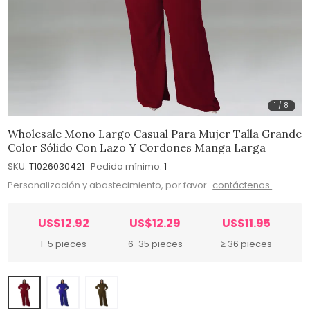
1
/
8
Wholesale Mono Largo Casual Para Mujer Talla Grande
Color Sólido Con Lazo Y Cordones Manga Larga
SKU:
T1026030421
Pedido mínimo:
1
Personalización y abastecimiento, por favor
contáctenos.
US$12.92
US$12.29
US$11.95
1-5 pieces
6-35 pieces
≥ 36 pieces