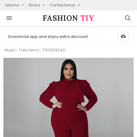
Idioma
Divisa
Contáctanos
FASHION⁠
TIY
Download app and enjoy extra discount
Mujer
Talla extra
T1026030421