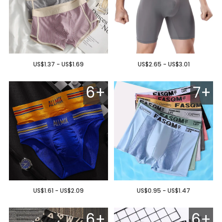
US$1.37 - US$1.69
US$2.65 - US$3.01
6+
7+
US$1.61 - US$2.09
US$0.95 - US$1.47
6+
6+