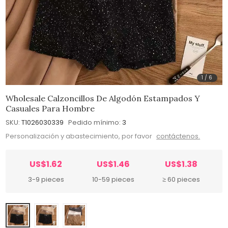
1
/
6
Wholesale Calzoncillos De Algodón Estampados Y
Casuales Para Hombre
SKU:
T1026030339
Pedido mínimo:
3
Personalización y abastecimiento, por favor
contáctenos.
US$1.62
US$1.46
US$1.38
3-9 pieces
10-59 pieces
≥ 60 pieces