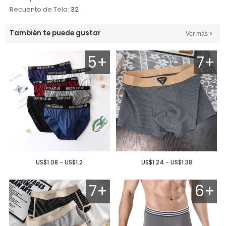
Recuento de Tela:
32
También te puede gustar
Ver más
5+
7+
US$1.08 - US$1.2
US$1.24 - US$1.38
7+
6+