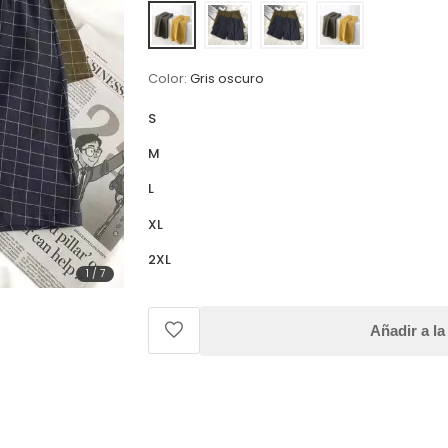
Color:
Gris oscuro
S
M
L
XL
2XL
1
/
7
Añadir a la