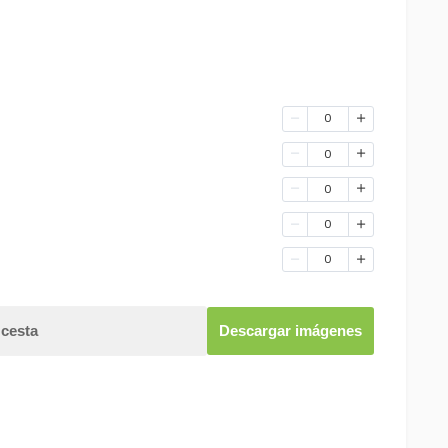
0
0
0
0
0
 cesta
Descargar imágenes