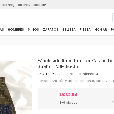
n los mejores proveedores!
AS
HOMBRES
NIÑOS
ZAPATOS
BELLEZA
FIESTA
HOGAR
P
Wholesale Ropa Interior Casual D
Suelto, Talle Medio
SKU:
T1026030338
Pedido mínimo:
3
Personalización y abastecimiento, por favor
US$2.54
3-9 pieces