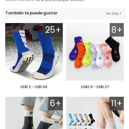
También te puede gustar
Ver más
25+
8+
US$1.3 - US$1.68
US$0.9 - US$1.37
6+
11+