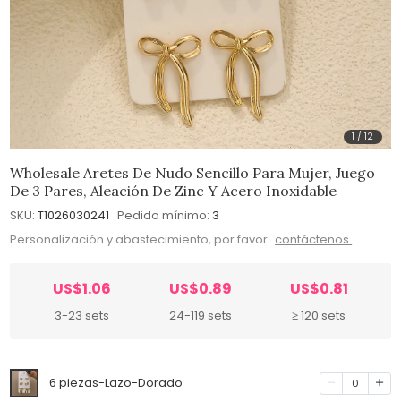
1
/
12
Wholesale Aretes De Nudo Sencillo Para Mujer, Juego
De 3 Pares, Aleación De Zinc Y Acero Inoxidable
SKU:
T1026030241
Pedido mínimo:
3
Personalización y abastecimiento, por favor
contáctenos.
US$1.06
US$0.89
US$0.81
3-23 sets
24-119 sets
≥ 120 sets
6 piezas-Lazo-Dorado
0