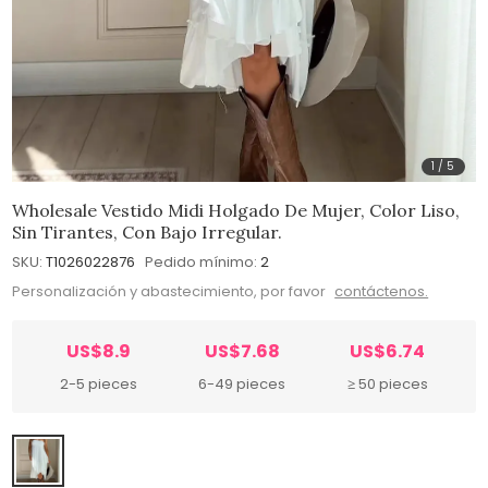
1
/
5
Wholesale Vestido Midi Holgado De Mujer, Color Liso,
Sin Tirantes, Con Bajo Irregular.
SKU:
T1026022876
Pedido mínimo:
2
Personalización y abastecimiento, por favor
contáctenos.
US$8.9
US$7.68
US$6.74
2-5 pieces
6-49 pieces
≥ 50 pieces