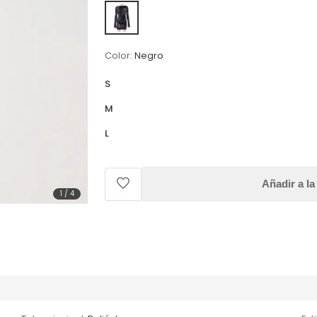
Color:
Negro
S
M
L
Añadir a la
1
/
4