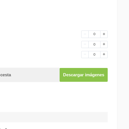
0
0
0
 cesta
Descargar imágenes