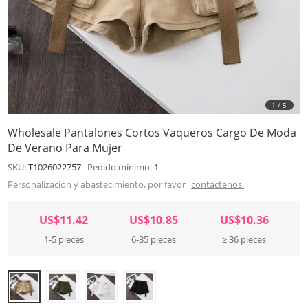
1
/
5
Wholesale Pantalones Cortos Vaqueros Cargo De Moda
De Verano Para Mujer
SKU:
T1026022757
Pedido mínimo:
1
Personalización y abastecimiento, por favor
contáctenos.
US$11.42
US$10.85
US$10.36
1-5 pieces
6-35 pieces
≥ 36 pieces