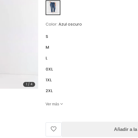
Color:
Azul oscuro
S
M
L
0XL
1XL
1
/
4
2XL
Ver más
Añadir a la