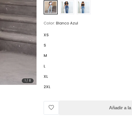
Color:
Blanco Azul
XS
S
M
L
XL
1
/
8
2XL
Añadir a la