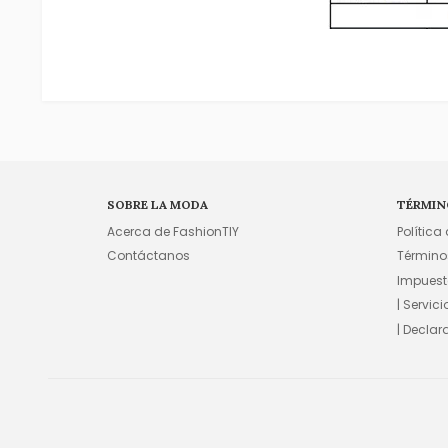
SOBRE LA MODA
TÉRMIN
Acerca de FashionTIY
Política
Contáctanos
Término
Impuest
| Servic
| Declar