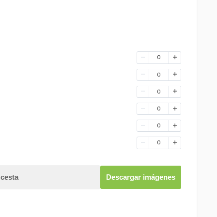
0
0
0
0
0
0
 cesta
Descargar imágenes